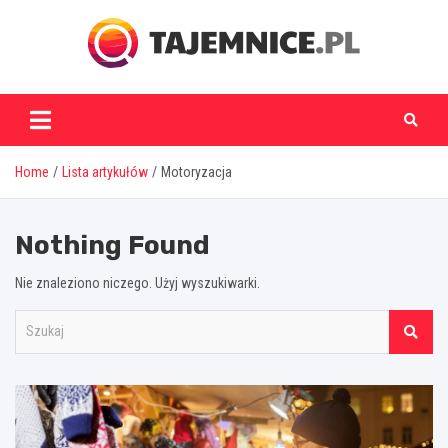
Skip
to
content
tajemnice.pl
Home
Lista artykułów
Motoryzacja
Nothing Found
Nie znaleziono niczego. Użyj wyszukiwarki.
S
z
u
k
a
j