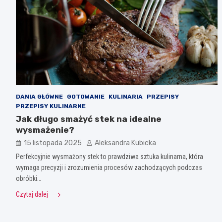
DANIA GŁÓWNE
GOTOWANIE
KULINARIA
PRZEPISY
PRZEPISY KULINARNE
Jak długo smażyć stek na idealne
wysmażenie?
15 listopada 2025
Aleksandra Kubicka
Perfekcyjnie wysmażony stek to prawdziwa sztuka kulinarna, która
wymaga precyzji i zrozumienia procesów zachodzących podczas
obróbki…
Czytaj dalej