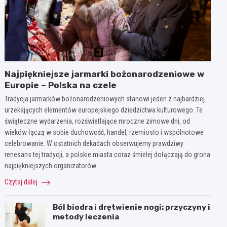
Najpiękniejsze jarmarki bożonarodzeniowe w
Europie – Polska na czele
Tradycja jarmarków bożonarodzeniowych stanowi jeden z najbardziej
urzekających elementów europejskiego dziedzictwa kulturowego. Te
świąteczne wydarzenia, rozświetlające mroczne zimowe dni, od
wieków łączą w sobie duchowość, handel, rzemiosło i wspólnotowe
celebrowanie. W ostatnich dekadach obserwujemy prawdziwy
renesans tej tradycji, a polskie miasta coraz śmielej dołączają do grona
najpiękniejszych organizatorów…
Czytaj dalej
Ból biodra i drętwienie nogi: przyczyny i
metody leczenia