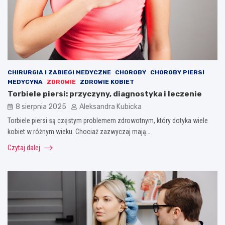
CHIRURGIA I ZABIEGI MEDYCZNE
CHOROBY
CHOROBY PIERSI
MEDYCYNA
ZDROWIE
ZDROWIE KOBIET
Torbiele piersi: przyczyny, diagnostyka i leczenie
8 sierpnia 2025
Aleksandra Kubicka
Torbiele piersi są częstym problemem zdrowotnym, który dotyka wiele
kobiet w różnym wieku. Chociaż zazwyczaj mają…
Czytaj dalej