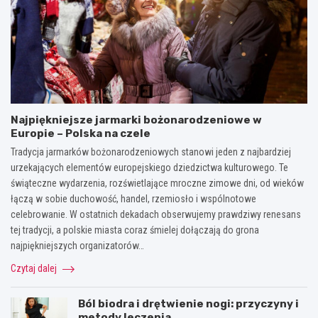
Najpiękniejsze jarmarki bożonarodzeniowe w
Europie – Polska na czele
Tradycja jarmarków bożonarodzeniowych stanowi jeden z najbardziej
urzekających elementów europejskiego dziedzictwa kulturowego. Te
świąteczne wydarzenia, rozświetlające mroczne zimowe dni, od wieków
łączą w sobie duchowość, handel, rzemiosło i wspólnotowe
celebrowanie. W ostatnich dekadach obserwujemy prawdziwy renesans
tej tradycji, a polskie miasta coraz śmielej dołączają do grona
najpiękniejszych organizatorów…
Czytaj dalej
Ból biodra i drętwienie nogi: przyczyny i
metody leczenia