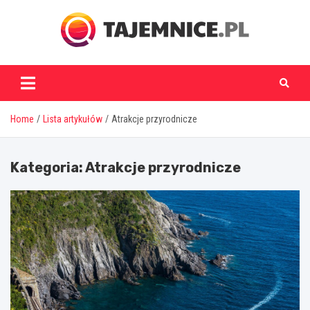
Skip
to
content
tajemnice.pl
Home
Lista artykułów
Atrakcje przyrodnicze
Kategoria:
Atrakcje przyrodnicze