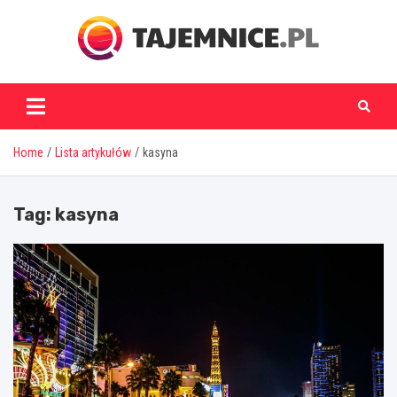
Skip
to
content
tajemnice.pl
Home
Lista artykułów
kasyna
Tag:
kasyna