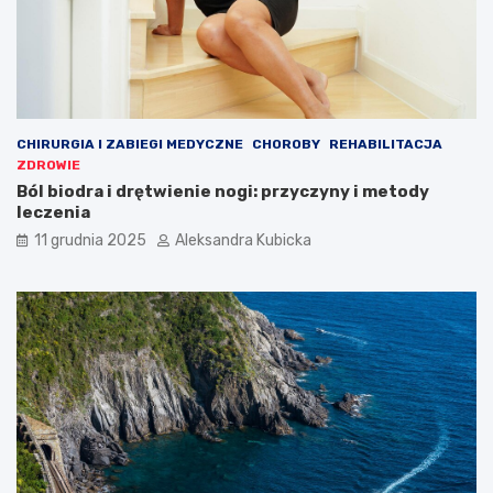
CHIRURGIA I ZABIEGI MEDYCZNE
CHOROBY
REHABILITACJA
ZDROWIE
Ból biodra i drętwienie nogi: przyczyny i metody
leczenia
11 grudnia 2025
Aleksandra Kubicka