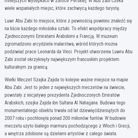
mniejszych wysepkach w Zatoce Perskiej. W Abu Zabi czeka
wiele wspaniałych miejsc, które zachwycą każdego turystę.
Luwr Abu Zabi to miejsce, które z pewnością powinno znaleźć się
na liście każdego miłośnika sztuki. To efekt współpracy między
Zjednoczonymi Emiratami Arabskimi a Francją. W muzeum
zgromadzono arcydzieła malarstwa, wśród których można
podziwiać prace Leonarda da Vinci. Projekt utworzenia Luwru Abu
Zabi został okrzyknięty największym francuskim projektem
kulturalnym za granicą.
Wielki Meczet Szajka Zajida to kolejne ważne miejsce na mapie
Abu Zabi. Jest to jeden z największych meczetów na świecie,
powstały z inicjatywy prezydenta Zjednoczonych Emiratów
Arabskich, szejka Zajida ibn Sultana Al Nahajjana. Budowa tego
monumentalnego obiektu trwała od lat dziewięćdziesiątych do
2007 roku i pochłonęła ponad 200 milionów funtów. W budowie
meczetu użyto białego marmuru pochodzącego z Włoch i Grecji,
a wnętrza zdobione są dziełami artystów z całego świata.