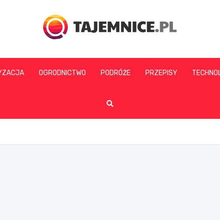
tajemnice.pl
YZACJA
OGRODNICTWO
PODRÓŻE
PRZEPISY
TECHNO