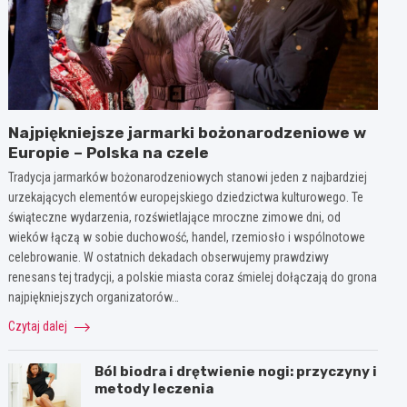
Najpiękniejsze jarmarki bożonarodzeniowe w
Europie – Polska na czele
Tradycja jarmarków bożonarodzeniowych stanowi jeden z najbardziej
urzekających elementów europejskiego dziedzictwa kulturowego. Te
świąteczne wydarzenia, rozświetlające mroczne zimowe dni, od
wieków łączą w sobie duchowość, handel, rzemiosło i wspólnotowe
celebrowanie. W ostatnich dekadach obserwujemy prawdziwy
renesans tej tradycji, a polskie miasta coraz śmielej dołączają do grona
najpiękniejszych organizatorów…
Czytaj dalej
Ból biodra i drętwienie nogi: przyczyny i
metody leczenia