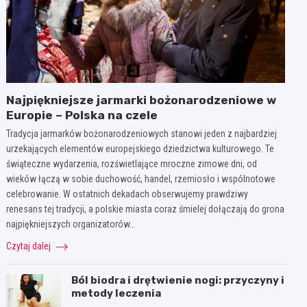
Najpiękniejsze jarmarki bożonarodzeniowe w
Europie – Polska na czele
Tradycja jarmarków bożonarodzeniowych stanowi jeden z najbardziej
urzekających elementów europejskiego dziedzictwa kulturowego. Te
świąteczne wydarzenia, rozświetlające mroczne zimowe dni, od
wieków łączą w sobie duchowość, handel, rzemiosło i wspólnotowe
celebrowanie. W ostatnich dekadach obserwujemy prawdziwy
renesans tej tradycji, a polskie miasta coraz śmielej dołączają do grona
najpiękniejszych organizatorów…
Czytaj dalej
Ból biodra i drętwienie nogi: przyczyny i
metody leczenia