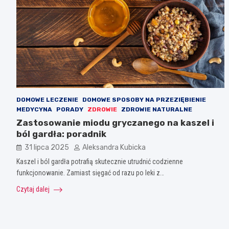
DOMOWE LECZENIE
DOMOWE SPOSOBY NA PRZEZIĘBIENIE
MEDYCYNA
PORADY
ZDROWIE
ZDROWIE NATURALNE
Zastosowanie miodu gryczanego na kaszel i
ból gardła: poradnik
31 lipca 2025
Aleksandra Kubicka
Kaszel i ból gardła potrafią skutecznie utrudnić codzienne
funkcjonowanie. Zamiast sięgać od razu po leki z…
Czytaj dalej