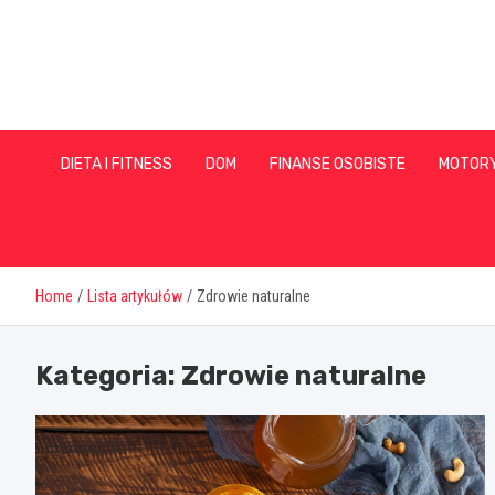
Skip
to
content
DIETA I FITNESS
DOM
FINANSE OSOBISTE
MOTOR
Home
Lista artykułów
Zdrowie naturalne
Kategoria:
Zdrowie naturalne