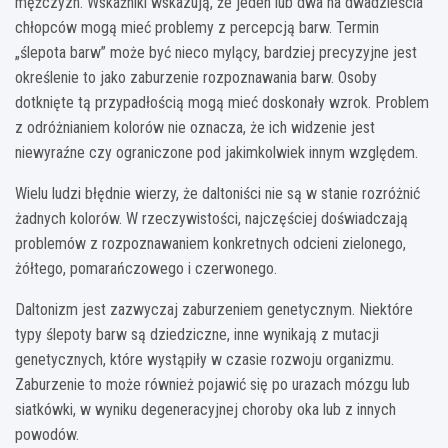
mężczyzn. Wskaźniki wskazują, że jeden lub dwa na dwadzieścia
chłopców mogą mieć problemy z percepcją barw. Termin
„ślepota barw” może być nieco mylący, bardziej precyzyjne jest
określenie to jako zaburzenie rozpoznawania barw. Osoby
dotknięte tą przypadłością mogą mieć doskonały wzrok. Problem
z odróżnianiem kolorów nie oznacza, że ich widzenie jest
niewyraźne czy ograniczone pod jakimkolwiek innym względem.
Wielu ludzi błędnie wierzy, że daltoniści nie są w stanie rozróżnić
żadnych kolorów. W rzeczywistości, najczęściej doświadczają
problemów z rozpoznawaniem konkretnych odcieni zielonego,
żółtego, pomarańczowego i czerwonego.
Daltonizm jest zazwyczaj zaburzeniem genetycznym. Niektóre
typy ślepoty barw są dziedziczne, inne wynikają z mutacji
genetycznych, które wystąpiły w czasie rozwoju organizmu.
Zaburzenie to może również pojawić się po urazach mózgu lub
siatkówki, w wyniku degeneracyjnej choroby oka lub z innych
powodów.