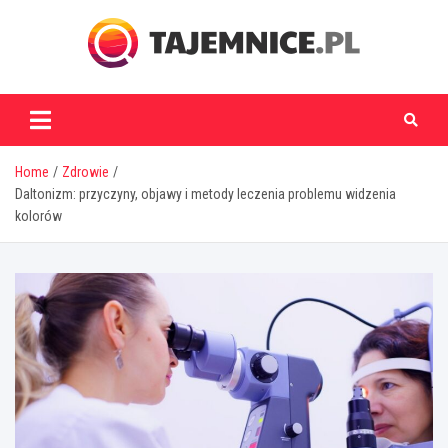
Skip
to
content
tajemnice.pl
Home
Zdrowie
Daltonizm: przyczyny, objawy i metody leczenia problemu widzenia
kolorów