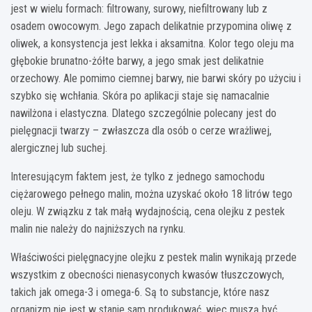
jest w wielu formach: filtrowany, surowy, niefiltrowany lub z
osadem owocowym. Jego zapach delikatnie przypomina oliwę z
oliwek, a konsystencja jest lekka i aksamitna. Kolor tego oleju ma
głębokie brunatno-żółte barwy, a jego smak jest delikatnie
orzechowy. Ale pomimo ciemnej barwy, nie barwi skóry po użyciu i
szybko się wchłania. Skóra po aplikacji staje się namacalnie
nawilżona i elastyczna. Dlatego szczególnie polecany jest do
pielęgnacji twarzy – zwłaszcza dla osób o cerze wrażliwej,
alergicznej lub suchej.
Interesującym faktem jest, że tylko z jednego samochodu
ciężarowego pełnego malin, można uzyskać około 18 litrów tego
oleju. W związku z tak małą wydajnością, cena olejku z pestek
malin nie należy do najniższych na rynku.
Właściwości pielęgnacyjne olejku z pestek malin wynikają przede
wszystkim z obecności nienasyconych kwasów tłuszczowych,
takich jak omega-3 i omega-6. Są to substancje, które nasz
organizm nie jest w stanie sam produkować, więc muszą być