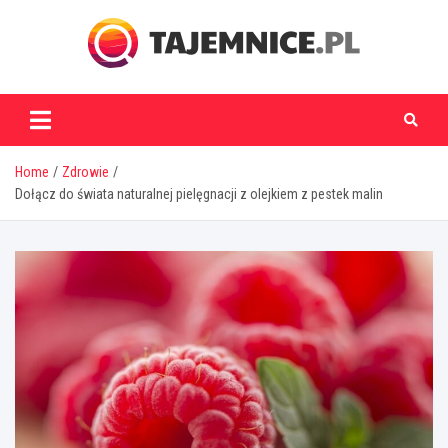
Skip
to
content
tajemnice.pl
Home
Zdrowie
Dołącz do świata naturalnej pielęgnacji z olejkiem z pestek malin