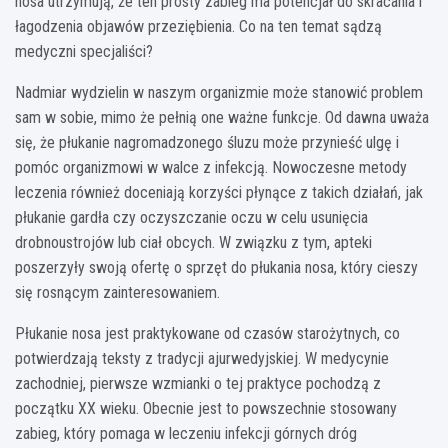
nosa utrzymują, że ten prosty zabieg ma potencjał do skracania i
łagodzenia objawów przeziębienia. Co na ten temat sądzą
medyczni specjaliści?
Nadmiar wydzielin w naszym organizmie może stanowić problem
sam w sobie, mimo że pełnią one ważne funkcje. Od dawna uważa
się, że płukanie nagromadzonego śluzu może przynieść ulgę i
pomóc organizmowi w walce z infekcją. Nowoczesne metody
leczenia również doceniają korzyści płynące z takich działań, jak
płukanie gardła czy oczyszczanie oczu w celu usunięcia
drobnoustrojów lub ciał obcych. W związku z tym, apteki
poszerzyły swoją ofertę o sprzęt do płukania nosa, który cieszy
się rosnącym zainteresowaniem.
Płukanie nosa jest praktykowane od czasów starożytnych, co
potwierdzają teksty z tradycji ajurwedyjskiej. W medycynie
zachodniej, pierwsze wzmianki o tej praktyce pochodzą z
początku XX wieku. Obecnie jest to powszechnie stosowany
zabieg, który pomaga w leczeniu infekcji górnych dróg