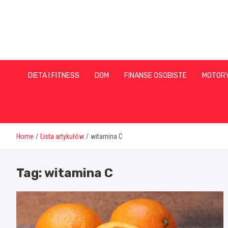
Skip
to
content
DIETA I FITNESS
DOM
FINANSE OSOBISTE
MOTOR
Home
Lista artykułów
witamina C
Tag:
witamina C