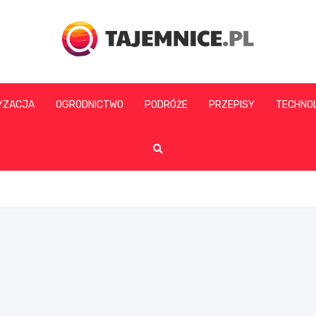
tajemnice.pl
YZACJA
OGRODNICTWO
PODRÓŻE
PRZEPISY
TECHNO