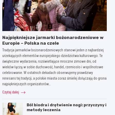
Najpiękniejsze jarmarki bożonarodzeniowe w
Europie – Polska na czele
Tradycja jarmarków bożonarodzeniowych stanowi jeden z najbardziej
urzekających elementów europejskiego dziedzictwa kulturowego. Te
świąteczne wydarzenia, rozświetlające mroczne zimowe dni, od
wieków łączą w sobie duchowość, handel, rzemiosło i wspólnotowe
celebrowanie. W ostatnich dekadach obserwujemy prawdziwy
renesans tej tradycji, a polskie miasta coraz śmielej dołączają do grona
najpiękniejszych organizatorów…
Czytaj dalej
Ból biodra i drętwienie nogi: przyczyny i
metody leczenia