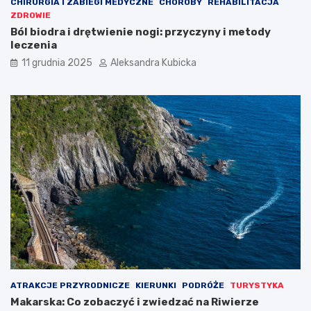
CHIRURGIA I ZABIEGI MEDYCZNE
CHOROBY
REHABILITACJA
ZDROWIE
Ból biodra i drętwienie nogi: przyczyny i metody
leczenia
11 grudnia 2025
Aleksandra Kubicka
ATRAKCJE PRZYRODNICZE
KIERUNKI
PODRÓŻE
TURYSTYKA
Makarska: Co zobaczyć i zwiedzać na Riwierze