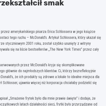
rzekształcił smak
 przez amerykańskiego pisarza Erica Schlossera w jego książce
ostaci tego ruchu – McDonald’s. Artykuł Schlossera, który ukazał się
ze styczniowym 2001 roku, został szybko usunięty z witryny
mywała się na liście bestsellerów „The New York Times” przez cały
serwowanych przez McDonald’s kryje się skomplikowane
ego głównie do najmłodszych klientów. Ci, którzy bezrefleksyjnie
ald’s, że ich produkty są zdrowe a lokale to idealne miejsca dla
 Schlosser, ujawnia więcej niż korporacja chciałaby podzielić się
apisał „Smażenie frytek było dla mnie prawie święte” i dodaje, że
zątkowych latach działalności sieci, frytki były przyrządzane od