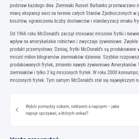
podstaw każdego dnia. Ziemniaki Russet Burbanks przetwarzano n
miarę ekspansji sieci na terenie całych Stanów Zjednoczonych w p
kosztów, ograniczeniu liczby dostawców i standaryzacji smaku fr
Od 1966 roku McDonald’s zaczął stosować mrożone frytki i niewi
wpływ na amerykańskie rolnictwo i zwyczaje żywieniowe. Zwykłe 
produkt przemysłowy. Dzisiaj, frytki McDonald’s są produkowane w 
mrozić milion kilogramów ziemniaków dziennie. Szybkie rozpowsze
produkowanych frytek, zmieniło nawyki żywieniowe Amerykanów. W
ziemniaków i tylko 2 kg mrożonych frytek. W roku 2000 konsumpcja
mrożonych frytek. Tym samym McDonald’s stał się największym 
Nawigacja
Wybór pomiędzy sokiem, nektarem a napojem – jakie
wpisu
napoje spożywać, a których unikać?