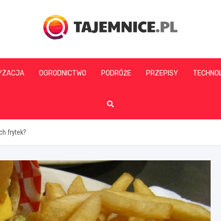
tajemnice.pl
YZACJA
OGRODNICTWO
PODRÓŻE
PRZEPISY
TECHNO
ch frytek?