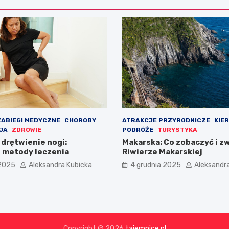
ZABIEGI MEDYCZNE
CHOROBY
ATRAKCJE PRZYRODNICZE
KIE
JA
ZDROWIE
PODRÓŻE
TURYSTYKA
i drętwienie nogi:
Makarska: Co zobaczyć i z
i metody leczenia
Riwierze Makarskiej
 2025
Aleksandra Kubicka
4 grudnia 2025
Aleksandr
Copyright © 2026
tajemnice.pl