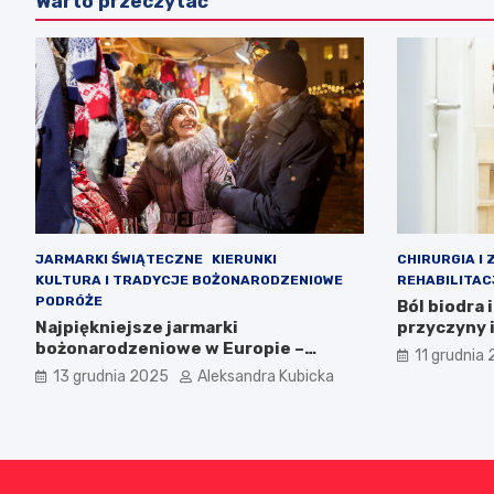
Warto przeczytać
JARMARKI ŚWIĄTECZNE
KIERUNKI
CHIRURGIA I 
KULTURA I TRADYCJE BOŻONARODZENIOWE
REHABILITAC
PODRÓŻE
Ból biodra 
Najpiękniejsze jarmarki
przyczyny 
bożonarodzeniowe w Europie –
11 grudnia
Polska na czele
13 grudnia 2025
Aleksandra Kubicka