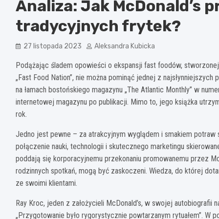
Analiza: Jak McDonald’s p
tradycyjnych frytek?
27 listopada 2023
Aleksandra Kubicka
Podążając śladem opowieści o ekspansji fast foodów, stworzonej
„Fast Food Nation”, nie można pominąć jednej z najsłynniejszych p
na łamach bostońskiego magazynu „The Atlantic Monthly” w numer
internetowej magazynu po publikacji. Mimo to, jego książka utrzy
rok.
Jedno jest pewne – za atrakcyjnym wyglądem i smakiem potraw 
połączenie nauki, technologii i skutecznego marketingu skierowan
poddają się korporacyjnemu przekonaniu promowanemu przez McDon
rodzinnych spotkań, mogą być zaskoczeni. Wiedza, do której dotarł
ze swoimi klientami.
Ray Kroc, jeden z założycieli McDonald’s, w swojej autobiografii n
„Przygotowanie było rygorystycznie powtarzanym rytuałem”. W poc