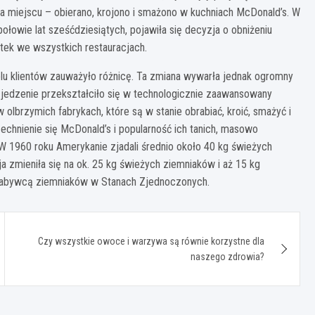
a miejscu – obierano, krojono i smażono w kuchniach McDonald’s. W
ołowie lat sześćdziesiątych, pojawiła się decyzja o obniżeniu
ytek we wszystkich restauracjach.
elu klientów zauważyło różnicę. Ta zmiana wywarła jednak ogromny
jedzenie przekształciło się w technologicznie zaawansowany
olbrzymich fabrykach, które są w stanie obrabiać, kroić, smażyć i
chnienie się McDonald’s i popularność ich tanich, masowo
 1960 roku Amerykanie zjadali średnio około 40 kg świeżych
 zmieniła się na ok. 25 kg świeżych ziemniaków i aż 15 kg
nabywcą ziemniaków w Stanach Zjednoczonych.
Czy wszystkie owoce i warzywa są równie korzystne dla
naszego zdrowia?