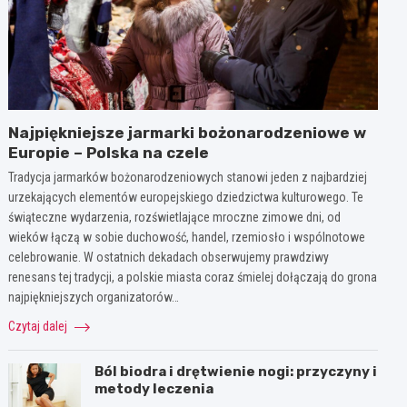
Najpiękniejsze jarmarki bożonarodzeniowe w
Europie – Polska na czele
Tradycja jarmarków bożonarodzeniowych stanowi jeden z najbardziej
urzekających elementów europejskiego dziedzictwa kulturowego. Te
świąteczne wydarzenia, rozświetlające mroczne zimowe dni, od
wieków łączą w sobie duchowość, handel, rzemiosło i wspólnotowe
celebrowanie. W ostatnich dekadach obserwujemy prawdziwy
renesans tej tradycji, a polskie miasta coraz śmielej dołączają do grona
najpiękniejszych organizatorów…
Czytaj dalej
Ból biodra i drętwienie nogi: przyczyny i
metody leczenia