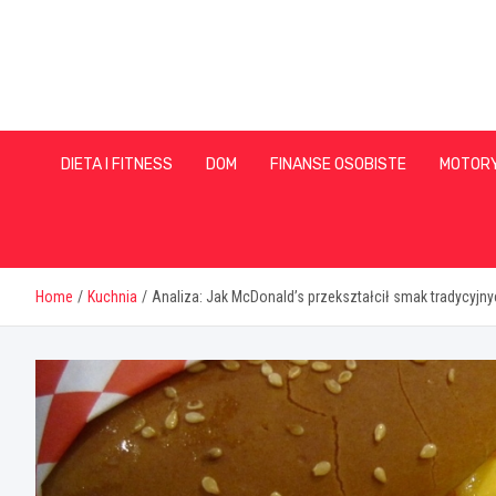
Skip
to
content
DIETA I FITNESS
DOM
FINANSE OSOBISTE
MOTOR
Home
Kuchnia
Analiza: Jak McDonald’s przekształcił smak tradycyjny