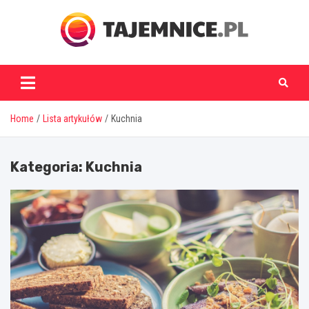
Skip
to
content
tajemnice.pl
Home
Lista artykułów
Kuchnia
Kategoria:
Kuchnia