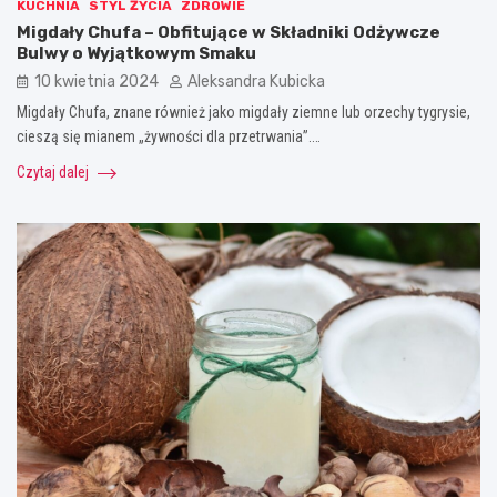
KUCHNIA
STYL ŻYCIA
ZDROWIE
Migdały Chufa – Obfitujące w Składniki Odżywcze
Bulwy o Wyjątkowym Smaku
10 kwietnia 2024
Aleksandra Kubicka
Migdały Chufa, znane również jako migdały ziemne lub orzechy tygrysie,
cieszą się mianem „żywności dla przetrwania”.…
Czytaj dalej