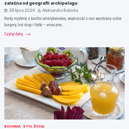
zależna od geografii archipelagu
28 lipca 2024
Aleksandra Kubicka
Kiedy myślimy o kuchni amerykańskiej, większość z nas wyobraża sobie
burgery, hot-dogi i frytki – smaczne,…
Czytaj dalej
KUCHNIA
STYL ŻYCIA