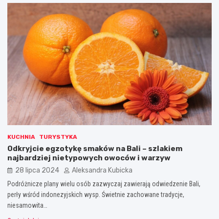
KUCHNIA
TURYSTYKA
Odkryjcie egzotykę smaków na Bali – szlakiem
najbardziej nietypowych owoców i warzyw
28 lipca 2024
Aleksandra Kubicka
Podróżnicze plany wielu osób zazwyczaj zawierają odwiedzenie Bali,
perły wśród indonezyjskich wysp. Świetnie zachowane tradycje,
niesamowita…