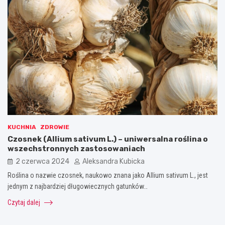
KUCHNIA
ZDROWIE
Czosnek (Allium sativum L.) – uniwersalna roślina o
wszechstronnych zastosowaniach
2 czerwca 2024
Aleksandra Kubicka
Roślina o nazwie czosnek, naukowo znana jako Allium sativum L., jest
jednym z najbardziej długowiecznych gatunków…
Czytaj dalej