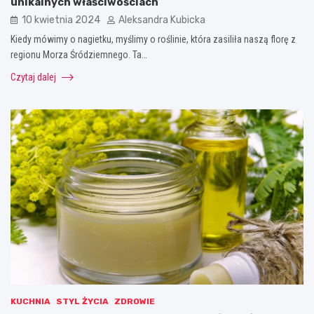
unikalnych właściwościach
10 kwietnia 2024
Aleksandra Kubicka
Kiedy mówimy o nagietku, myślimy o roślinie, która zasiliła naszą florę z
regionu Morza Śródziemnego. Ta…
Czytaj dalej
KUCHNIA
STYL ŻYCIA
ZDROWIE