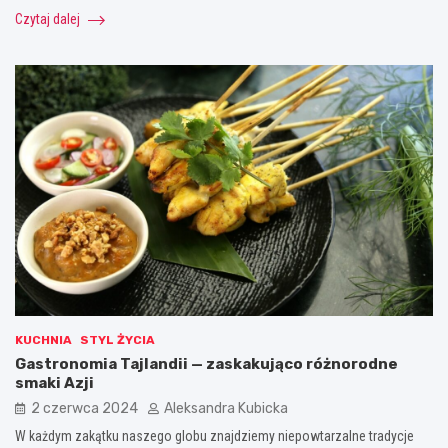
Czytaj dalej
KUCHNIA
STYL ŻYCIA
Gastronomia Tajlandii — zaskakująco różnorodne
smaki Azji
2 czerwca 2024
Aleksandra Kubicka
W każdym zakątku naszego globu znajdziemy niepowtarzalne tradycje