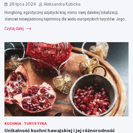
28 lipca 2024
Aleksandra Kubicka
Hongkong, egzotyczny azjatycki kraj, mimo swej dalekiej lokalizacji,
stanowi niewyjaśnioną tajemnicę dla wielu europejskich turystów. Jego…
Czytaj dalej
KUCHNIA
TURYSTYKA
Unikalność kuchni hawajskiej i jej różnorodność