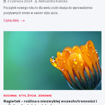
2 czerwca 2024
Aleksandra Kubicka
Początek nowego roku to dla wielu osób okazja do wprowadzenia
pozytywnych zmian w swoim stylu życia.…
Czytaj dalej
KUCHNIA
STYL ŻYCIA
ZDROWIE
Nagietek – roślina o niezwykłej wszechstronności i