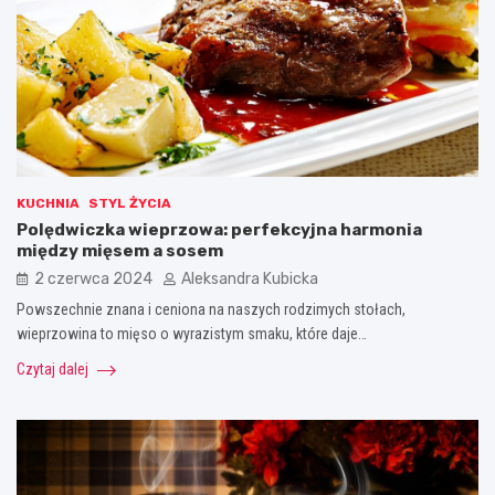
KUCHNIA
STYL ŻYCIA
Polędwiczka wieprzowa: perfekcyjna harmonia
między mięsem a sosem
2 czerwca 2024
Aleksandra Kubicka
Powszechnie znana i ceniona na naszych rodzimych stołach,
wieprzowina to mięso o wyrazistym smaku, które daje…
Czytaj dalej