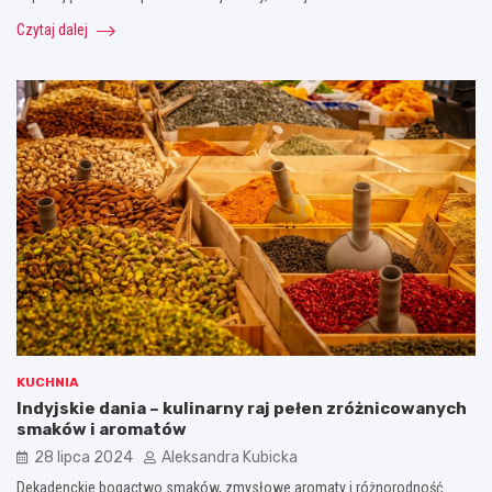
Czytaj dalej
KUCHNIA
Indyjskie dania – kulinarny raj pełen zróżnicowanych
smaków i aromatów
28 lipca 2024
Aleksandra Kubicka
Dekadenckie bogactwo smaków, zmysłowe aromaty i różnorodność