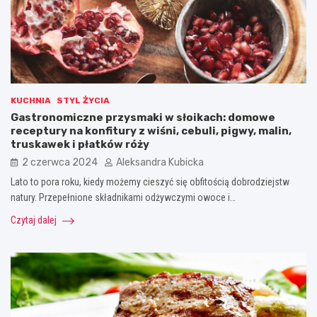
KUCHNIA
STYL ŻYCIA
Gastronomiczne przysmaki w słoikach: domowe
receptury na konfitury z wiśni, cebuli, pigwy, malin,
truskawek i płatków róży
2 czerwca 2024
Aleksandra Kubicka
Lato to pora roku, kiedy możemy cieszyć się obfitością dobrodziejstw
natury. Przepełnione składnikami odżywczymi owoce i…
Czytaj dalej