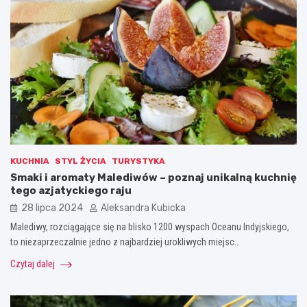
KUCHNIA
STYL ŻYCIA
TURYSTYKA
Smaki i aromaty Malediwów – poznaj unikalną kuchnię
tego azjatyckiego raju
28 lipca 2024
Aleksandra Kubicka
Malediwy, rozciągające się na blisko 1200 wyspach Oceanu Indyjskiego,
to niezaprzeczalnie jedno z najbardziej urokliwych miejsc…
Czytaj dalej