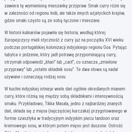
zawiera tę wymienioną mieszankę przypraw. Smak curry różni się
w zależności od regionu Indii, ale także innych azjatyckich krajów,
gdzie smaki często są ze sobą łączone i mieszane.
W historii kulinariów pojawiła się historia, według której
Europejczycy mieli styczność z curry już na początku XVI wieku
podczas portugalskiej kolonizacji indyjskiego regionu Goa. Pytając
tubylca o jedzenie, który jadł potrawę przypominającą curry,
otrzymali odpowiedź „khari” lub „caril”, co oznacza „zmielone
przyprawy” lub „ostatni składnik sosu”. Te dwa słowa są nadal
używane i oznaczają rodzaj sosu.
W kuchni indyjskiej istnieje wiele dań ogólnie określanych mianem
curry, które różnią się między sobą składnikami i intensywnością
smaku. Przykładowo, Tikka Masala, jedno z najbardziej znanych
dań, składa się z mięsa (najczęściej kurczaka) przygotowanego w
formie szaszłyka w tradycyjnym indyjskim piecu tandoori oraz
kremowego sosu, w którym potem mięso jest duszone. Ostrość