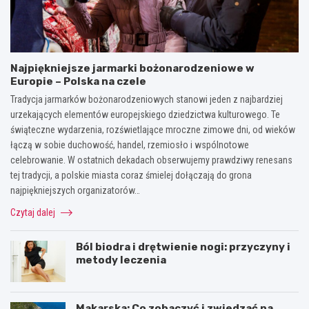
Najpiękniejsze jarmarki bożonarodzeniowe w
Europie – Polska na czele
Tradycja jarmarków bożonarodzeniowych stanowi jeden z najbardziej
urzekających elementów europejskiego dziedzictwa kulturowego. Te
świąteczne wydarzenia, rozświetlające mroczne zimowe dni, od wieków
łączą w sobie duchowość, handel, rzemiosło i wspólnotowe
celebrowanie. W ostatnich dekadach obserwujemy prawdziwy renesans
tej tradycji, a polskie miasta coraz śmielej dołączają do grona
najpiękniejszych organizatorów…
Czytaj dalej
Ból biodra i drętwienie nogi: przyczyny i
metody leczenia
Makarska: Co zobaczyć i zwiedzać na