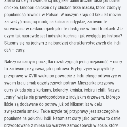
Znane na całym świecie są indyjskie dania uliczne takie jak butter
chicken, tandoori chicken czy chicken tikka masala, które zdobyły
popularność również w Polsce. W naszym kraju od kilku lat można
zauważyć rosnącą modę na kulinaria indyjskie, zarówno te
serwowane w restauracjach jak i te dostępne w food truckach. Ale
czym tak naprawdę jest indyjska kuchnia i jak wygląda jej historia?
Skupmy się na jednym z najbardziej charakterystycznych dla Indii
dań – curry.
Należy na samym początku rozstrzygnąć jedną niejasność – curry
to zarówno przyprawa, jak i potrawa. Brytyjczycy wymyślili tę
przyprawę w XVIII wieku po powrocie z Indii, chcąc odtworzyć w
swoim kraju smak egzotycznych potraw. Mieszanka przypraw
curry składa się z kurkumy, kolendry, kminku, imbiru i chilli. Nazwa
„curry” wiąże się prawdopodobnie z indyjskim drzewem, którego
liście są dodawane do potraw już od kilkuset lat w celu
zwiększenia smaku. Takie użycie tej przyprawy jest szczególnie
popularne na południu Indii. Natomiast curry jako potrawa to danie
przygotowane z mięsa lub warzyw zamoczonych w sosie, który