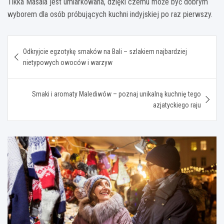
Tikka Masala jest umiarkowana, dzięki czemu może być dobrym
wyborem dla osób próbujących kuchni indyjskiej po raz pierwszy.
Nawigacja
Odkryjcie egzotykę smaków na Bali – szlakiem najbardziej
wpisu
nietypowych owoców i warzyw
Smaki i aromaty Malediwów – poznaj unikalną kuchnię tego
azjatyckiego raju