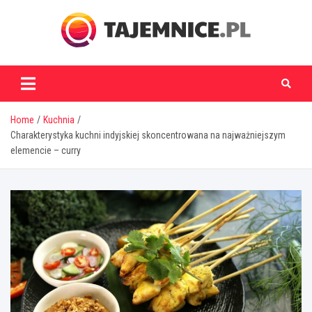
Skip
to
content
tajemnice.pl
Home
Kuchnia
Charakterystyka kuchni indyjskiej skoncentrowana na najważniejszym
elemencie – curry