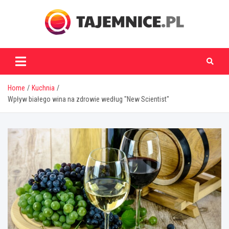
Skip
to
content
tajemnice.pl
Home
Kuchnia
Wpływ białego wina na zdrowie według "New Scientist"