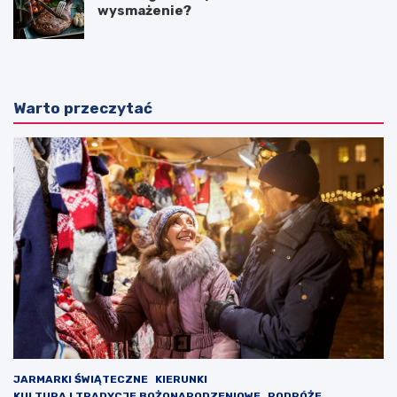
wysmażenie?
Warto przeczytać
JARMARKI ŚWIĄTECZNE
KIERUNKI
KULTURA I TRADYCJE BOŻONARODZENIOWE
PODRÓŻE