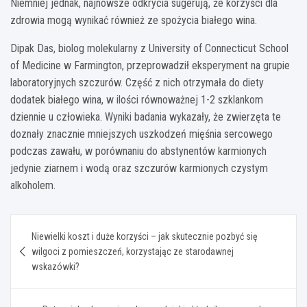
Niemniej jednak, najnowsze odkrycia sugerują, że korzyści dla
zdrowia mogą wynikać również ze spożycia białego wina.
Dipak Das, biolog molekularny z University of Connecticut School
of Medicine w Farmington, przeprowadził eksperyment na grupie
laboratoryjnych szczurów. Część z nich otrzymała do diety
dodatek białego wina, w ilości równoważnej 1-2 szklankom
dziennie u człowieka. Wyniki badania wykazały, że zwierzęta te
doznały znacznie mniejszych uszkodzeń mięśnia sercowego
podczas zawału, w porównaniu do abstynentów karmionych
jedynie ziarnem i wodą oraz szczurów karmionych czystym
alkoholem.
Nawigacja
Niewielki koszt i duże korzyści – jak skutecznie pozbyć się
wpisu
wilgoci z pomieszczeń, korzystając ze starodawnej
wskazówki?