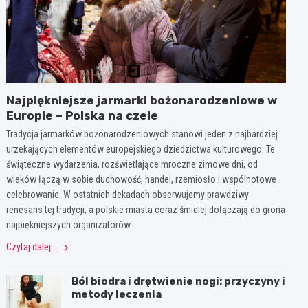
Najpiękniejsze jarmarki bożonarodzeniowe w
Europie – Polska na czele
Tradycja jarmarków bożonarodzeniowych stanowi jeden z najbardziej
urzekających elementów europejskiego dziedzictwa kulturowego. Te
świąteczne wydarzenia, rozświetlające mroczne zimowe dni, od
wieków łączą w sobie duchowość, handel, rzemiosło i wspólnotowe
celebrowanie. W ostatnich dekadach obserwujemy prawdziwy
renesans tej tradycji, a polskie miasta coraz śmielej dołączają do grona
najpiękniejszych organizatorów…
Czytaj dalej
Ból biodra i drętwienie nogi: przyczyny i
metody leczenia