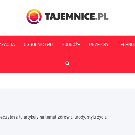
tajemnice.pl
YZACJA
OGRODNICTWO
PODRÓŻE
PRZEPISY
TECHNO
eczytasz tu artykuły na temat zdrowia, urody, stylu życia.