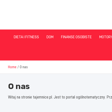
Skip
to
content
DIETA I FITNESS
DOM
FINANSE OSOBISTE
MOTOR
Home
O nas
O nas
Witaj na stronie tajemnice.pl. Jest to portal ogólnotematyczny. Prz