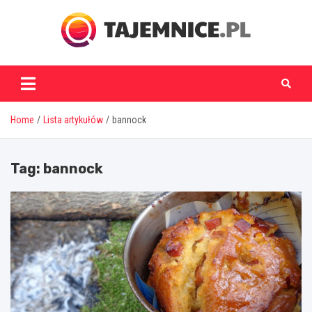
Skip
to
content
tajemnice.pl
Home
Lista artykułów
bannock
Tag:
bannock