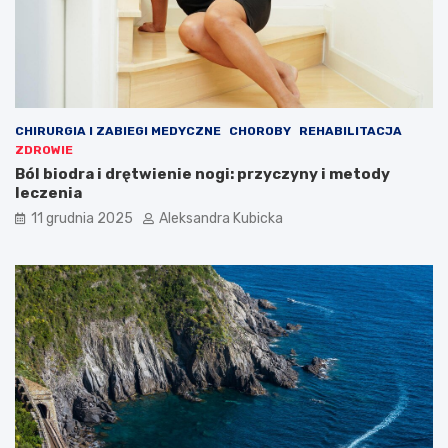
CHIRURGIA I ZABIEGI MEDYCZNE
CHOROBY
REHABILITACJA
ZDROWIE
Ból biodra i drętwienie nogi: przyczyny i metody
leczenia
11 grudnia 2025
Aleksandra Kubicka