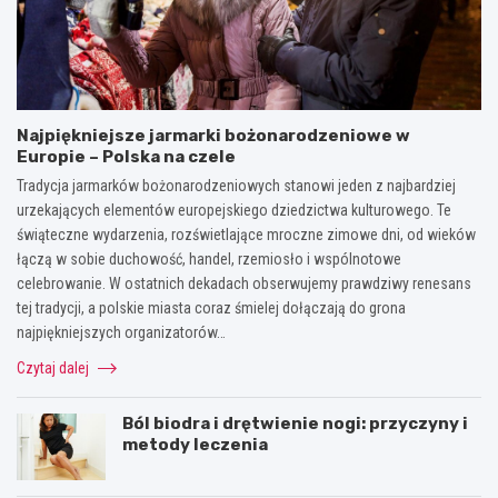
Najpiękniejsze jarmarki bożonarodzeniowe w
Europie – Polska na czele
Tradycja jarmarków bożonarodzeniowych stanowi jeden z najbardziej
urzekających elementów europejskiego dziedzictwa kulturowego. Te
świąteczne wydarzenia, rozświetlające mroczne zimowe dni, od wieków
łączą w sobie duchowość, handel, rzemiosło i wspólnotowe
celebrowanie. W ostatnich dekadach obserwujemy prawdziwy renesans
tej tradycji, a polskie miasta coraz śmielej dołączają do grona
najpiękniejszych organizatorów…
Czytaj dalej
Ból biodra i drętwienie nogi: przyczyny i
metody leczenia