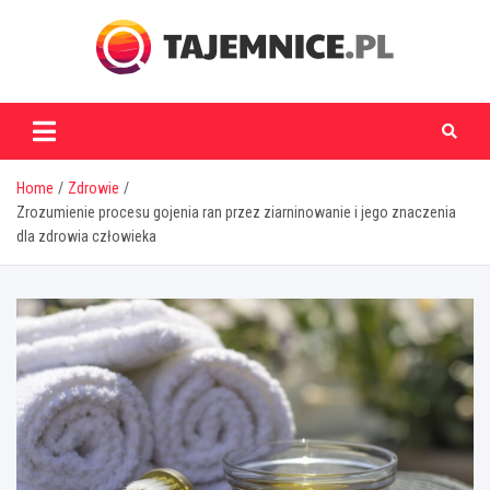
Skip
to
content
tajemnice.pl
Home
Zdrowie
Zrozumienie procesu gojenia ran przez ziarninowanie i jego znaczenia
dla zdrowia człowieka