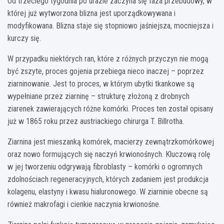
Od trzeciego tygodnia po urazie zaczyna się faza przebudowy, w
której już wytworzona blizna jest uporządkowywana i
modyfikowana. Blizna staje się stopniowo jaśniejsza, mocniejsza i
kurczy się.
W przypadku niektórych ran, które z różnych przyczyn nie mogą
być zszyte, proces gojenia przebiega nieco inaczej – poprzez
ziarninowanie. Jest to proces, w którym ubytki tkankowe są
wypełniane przez ziarninę – strukturę złożoną z drobnych
ziarenek zawierających różne komórki. Proces ten został opisany
już w 1865 roku przez austriackiego chirurga T. Billrotha.
Ziarnina jest mieszanką komórek, macierzy zewnątrzkomórkowej
oraz nowo formujących się naczyń krwionośnych. Kluczową rolę
w jej tworzeniu odgrywają fibroblasty – komórki o ogromnych
zdolnościach regeneracyjnych, których zadaniem jest produkcja
kolagenu, elastyny i kwasu hialuronowego. W ziarninie obecne są
również makrofagi i cienkie naczynia krwionośne.