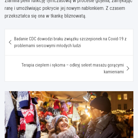
Ziarnina pełni funkcję tymczasową w procesie gojenia, zamykając
ranę i umożliwiając pokrycie jej nowym nabłonkiem. Z czasem
przekształca się ona w tkankę bliznowatą.
Nawigacja
Badanie CDC dowodzi braku związku szczepionek na Covid-19 z
wpisu
problemami sercowymi młodych ludzi
Terapia ciepłem i rękoma – odkryj sekret masażu gorącymi
kamieniami