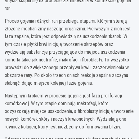
artykuł skupia się na procesie ziarninowania w kontekście gojenia
ran.
Proces gojenia różnych ran przebiega etapami, którymi sterują
złożone mechanizmy naszego organizmu. Pierwszym z nich jest
faza zapalna, która jest odpowiedzią na uszkodzenie tkanek. W
tym czasie płytki krwi inicjują tworzenie skrzepów oraz
wydzielają substancje przyciągające do miejsca uszkodzenia
komórki takie jak neutrofile, makrofagi i fibroblasty. To wszystko
prowadzi do zwiększonego przepływu krwi i zaczerwienienia w
obszarze rany. Po około trzech dniach reakcja zapalna zaczyna
słabnąć, dając miejsce kolejnej fazie gojenia.
Następnym krokiem w procesie gojenia jest faza proliferacji
komórkowej. W tym etapie dominują makrofagi, które
oczyszczają miejsce uszkodzenia, a fibroblasty inicjują tworzenie
nowych komórek skóry i naczyń krwionośnych. Wydzielają one
również kolagen, który jest niezbędny do formowania blizny.