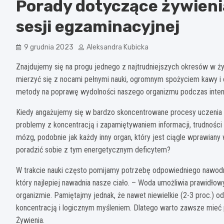
Porady dotyczące żywieni
sesji egzaminacyjnej
9 grudnia 2023
Aleksandra Kubicka
Znajdujemy się na progu jednego z najtrudniejszych okresów w ży
mierzyć się z nocami pełnymi nauki, ogromnym spożyciem kawy i c
metody na poprawę wydolności naszego organizmu podczas inten
Kiedy angażujemy się w bardzo skoncentrowane procesy uczenia 
problemy z koncentracją i zapamiętywaniem informacji, trudności
mózg, podobnie jak każdy inny organ, który jest ciągle wprawia
poradzić sobie z tym energetycznym deficytem?
W trakcie nauki często pomijamy potrzebę odpowiedniego nawodni
który najlepiej nawadnia nasze ciało. – Woda umożliwia prawidł
organizmie. Pamiętajmy jednak, że nawet niewielkie (2-3 proc.)
koncentracją i logicznym myśleniem. Dlatego warto zawsze mieć p
Żywienia.