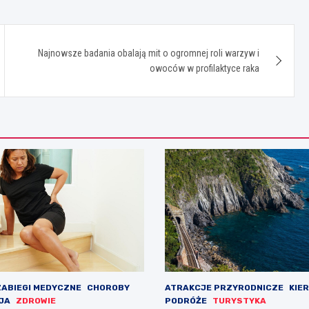
Najnowsze badania obalają mit o ogromnej roli warzyw i
owoców w profilaktyce raka
ZABIEGI MEDYCZNE
CHOROBY
ATRAKCJE PRZYRODNICZE
KIE
JA
ZDROWIE
PODRÓŻE
TURYSTYKA