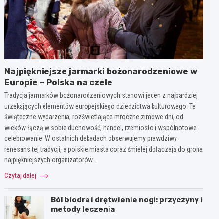
Najpiękniejsze jarmarki bożonarodzeniowe w
Europie – Polska na czele
Tradycja jarmarków bożonarodzeniowych stanowi jeden z najbardziej
urzekających elementów europejskiego dziedzictwa kulturowego. Te
świąteczne wydarzenia, rozświetlające mroczne zimowe dni, od
wieków łączą w sobie duchowość, handel, rzemiosło i wspólnotowe
celebrowanie. W ostatnich dekadach obserwujemy prawdziwy
renesans tej tradycji, a polskie miasta coraz śmielej dołączają do grona
najpiękniejszych organizatorów…
Czytaj dalej
Ból biodra i drętwienie nogi: przyczyny i
metody leczenia