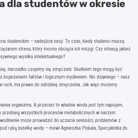
a dla studentów w okresie
ciu studenckim – nadejścia sesji. To czas, kiedy studenci muszą
iężarem stresu, który mocno obciąża ich mózgi. Czy istnieją jakieś
sywnego wysiłku intelektualnego?
się, nierzadko czujemy się zmęczeni. Skutkiem tego mogą być
 z kojarzeniem faktów i logicznym myśleniem. Nic dziwnego – nasz
ny w ruch, ma prawo do odrobinę zmęczenia. Jak więc możemy
enia organizmu. A przecież to właśnie woda jest tym napojem,
owy przebieg wszystkich procesów metabolicznych w naszym
 odwodnienie może prowadzić do uczucia senności, problemów z
od ręką butelkę wody – mówi Agnieszka Piskała, Specjalistka ds.