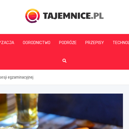
tajemnice.pl
YZACJA
OGRODNICTWO
PODRÓŻE
PRZEPISY
TECHNO
sesji egzaminacyjnej