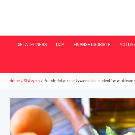
Skip
to
content
DIETA I FITNESS
DOM
FINANSE OSOBISTE
MOTOR
Home
Styl życia
Porady dotyczące żywienia dla studentów w okresie 