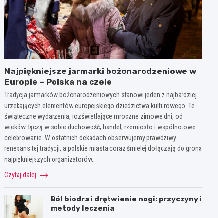
Najpiękniejsze jarmarki bożonarodzeniowe w
Europie – Polska na czele
Tradycja jarmarków bożonarodzeniowych stanowi jeden z najbardziej
urzekających elementów europejskiego dziedzictwa kulturowego. Te
świąteczne wydarzenia, rozświetlające mroczne zimowe dni, od
wieków łączą w sobie duchowość, handel, rzemiosło i wspólnotowe
celebrowanie. W ostatnich dekadach obserwujemy prawdziwy
renesans tej tradycji, a polskie miasta coraz śmielej dołączają do grona
najpiękniejszych organizatorów…
Czytaj dalej
Ból biodra i drętwienie nogi: przyczyny i
metody leczenia