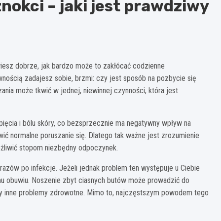
okci – jaki jest prawdziwy
wiesz dobrze, jak bardzo może to zakłócać codzienne
wnością zadajesz sobie, brzmi: czy jest sposób na pozbycie się
nia może tkwić w jednej, niewinnej czynności, która jest
pięcia i bólu skóry, co bezsprzecznie ma negatywny wpływ na
ić normalne poruszanie się. Dlatego tak ważne jest zrozumienie
ożliwić stopom niezbędny odpoczynek.
azów po infekcje. Jeżeli jednak problem ten występuje u Ciebie
jemu obuwiu. Noszenie zbyt ciasnych butów może prowadzić do
zy inne problemy zdrowotne. Mimo to, najczęstszym powodem tego