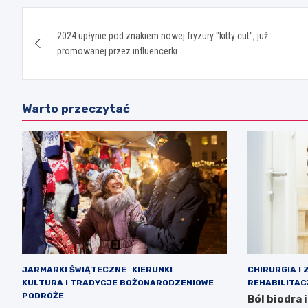
Nawigacja
2024 upłynie pod znakiem nowej fryzury "kitty cut", już
wpisu
promowanej przez influencerki
Warto przeczytać
JARMARKI ŚWIĄTECZNE
KIERUNKI
CHIRURGIA I 
KULTURA I TRADYCJE BOŻONARODZENIOWE
REHABILITAC
PODRÓŻE
Ból biodra 