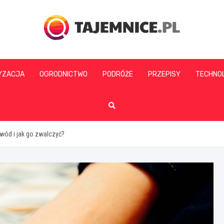
tajemnice.pl
YZACJA
OGRODNICTWO
PODRÓŻE
PRZEPISY
TECHNO
wód i jak go zwalczyć?