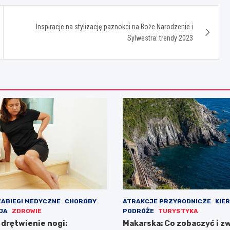
Inspiracje na stylizację paznokci na Boże Narodzenie i
Sylwestra: trendy 2023
ZABIEGI MEDYCZNE
CHOROBY
ATRAKCJE PRZYRODNICZE
KIE
JA
ZDROWIE
PODRÓŻE
TURYSTYKA
i drętwienie nogi:
Makarska: Co zobaczyć i z