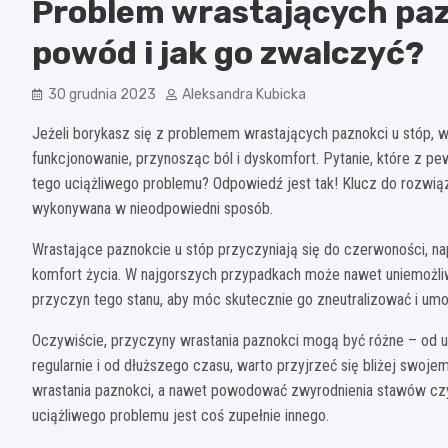
Problem wrastających pazn
powód i jak go zwalczyć?
30 grudnia 2023
Aleksandra Kubicka
Jeżeli borykasz się z problemem wrastających paznokci u stóp, 
funkcjonowanie, przynosząc ból i dyskomfort. Pytanie, które z pe
tego uciążliwego problemu? Odpowiedź jest tak! Klucz do rozwiąza
wykonywana w nieodpowiedni sposób.
Wrastające paznokcie u stóp przyczyniają się do czerwoności, na
komfort życia. W najgorszych przypadkach może nawet uniemożliw
przyczyn tego stanu, aby móc skutecznie go zneutralizować i um
Oczywiście, przyczyny wrastania paznokci mogą być różne – od ur
regularnie i od dłuższego czasu, warto przyjrzeć się bliżej swo
wrastania paznokci, a nawet powodować zwyrodnienia stawów c
uciążliwego problemu jest coś zupełnie innego.