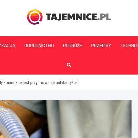
tajemnice.pl
YZACJA
OGRODNICTWO
PODRÓŻE
PRZEPISY
TECHNO
edy konieczne jest przyjmowanie antybiotyku?