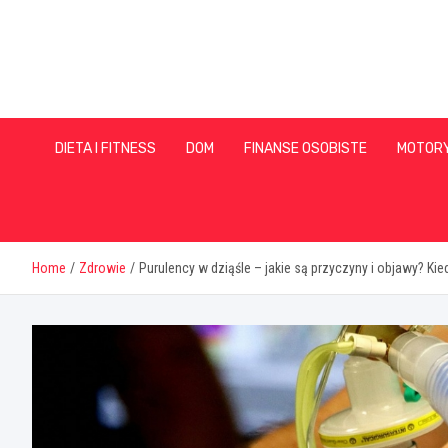
Skip
to
content
DIETA I FITNESS
DOM
FINANSE OSOBISTE
MOTOR
Home
Zdrowie
Purulency w dziąśle – jakie są przyczyny i objawy? Ki