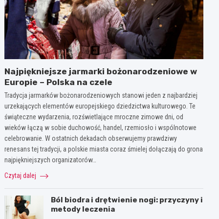
Najpiękniejsze jarmarki bożonarodzeniowe w
Europie – Polska na czele
Tradycja jarmarków bożonarodzeniowych stanowi jeden z najbardziej
urzekających elementów europejskiego dziedzictwa kulturowego. Te
świąteczne wydarzenia, rozświetlające mroczne zimowe dni, od
wieków łączą w sobie duchowość, handel, rzemiosło i wspólnotowe
celebrowanie. W ostatnich dekadach obserwujemy prawdziwy
renesans tej tradycji, a polskie miasta coraz śmielej dołączają do grona
najpiękniejszych organizatorów…
Czytaj dalej
Ból biodra i drętwienie nogi: przyczyny i
metody leczenia