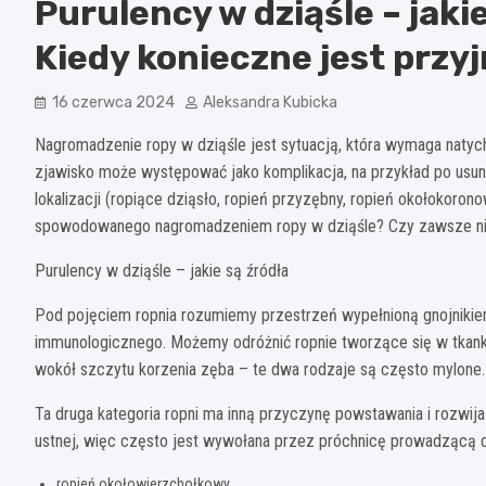
Purulency w dziąśle – jaki
Kiedy konieczne jest prz
16 czerwca 2024
Aleksandra Kubicka
Nagromadzenie ropy w dziąśle jest sytuacją, która wymaga natych
zjawisko może występować jako komplikacja, na przykład po usuni
lokalizacji (ropiące dziąsło, ropień przyzębny, ropień okołokoron
spowodowanego nagromadzeniem ropy w dziąśle? Czy zawsze ni
Purulency w dziąśle – jakie są źródła
Pod pojęciem ropnia rozumiemy przestrzeń wypełnioną gnojnikiem
immunologicznego. Możemy odróżnić ropnie tworzące się w tkanka
wokół szczytu korzenia zęba – te dwa rodzaje są często mylone.
Ta druga kategoria ropni ma inną przyczynę powstawania i rozwija
ustnej, więc często jest wywołana przez próchnicę prowadzącą 
ropień okołowierzchołkowy,