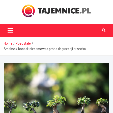
Skip
to
content
tajemnice.pl
Home
Pozostałe
Smakosz bonsai: niesamowita próba degustacji drzewka