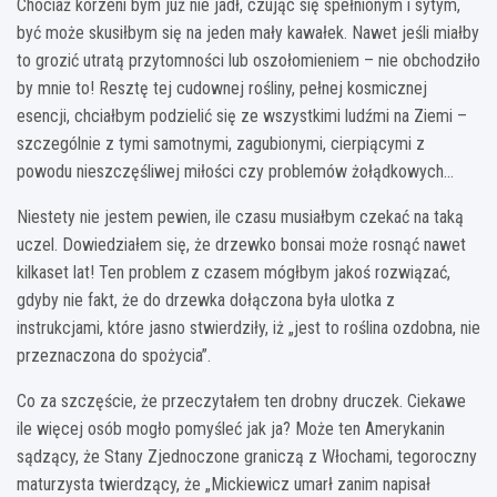
Chociaż korzeni bym już nie jadł, czując się spełnionym i sytym,
być może skusiłbym się na jeden mały kawałek. Nawet jeśli miałby
to grozić utratą przytomności lub oszołomieniem – nie obchodziło
by mnie to! Resztę tej cudownej rośliny, pełnej kosmicznej
esencji, chciałbym podzielić się ze wszystkimi ludźmi na Ziemi –
szczególnie z tymi samotnymi, zagubionymi, cierpiącymi z
powodu nieszczęśliwej miłości czy problemów żołądkowych…
Niestety nie jestem pewien, ile czasu musiałbym czekać na taką
uczel. Dowiedziałem się, że drzewko bonsai może rosnąć nawet
kilkaset lat! Ten problem z czasem mógłbym jakoś rozwiązać,
gdyby nie fakt, że do drzewka dołączona była ulotka z
instrukcjami, które jasno stwierdziły, iż „jest to roślina ozdobna, nie
przeznaczona do spożycia”.
Co za szczęście, że przeczytałem ten drobny druczek. Ciekawe
ile więcej osób mogło pomyśleć jak ja? Może ten Amerykanin
sądzący, że Stany Zjednoczone graniczą z Włochami, tegoroczny
maturzysta twierdzący, że „Mickiewicz umarł zanim napisał