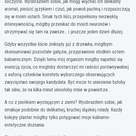
soczyste. Wyobraziłem sobie, jak mogę wąchać ich delikatny
aromat, pieścić językiem i czuć, jak powoli puchną i rozpuszczają
się w moim ustach. Smak tych liści, przepełniony niezwykłą
intensywnością, mógłby przenikać do moich neuronów i
utrzymywać się tam na zawsze… i jeszcze jeden dzień dłużej.
Gdyby wszystkie liście zniknęły już z drzewka, mógłbym
skonsumować pozostałe gałęzie, przyprawione słodkim octem
balsamicznym. Dzięki temu mój organizm mógłby napełnić się
esencją życia, co mogłoby dostarczyć mi radości porównywalnej
z euforią członków komitetu wyborczego obserwujących
zwycięstwo swojego kandydata. Być może to uniesienie byłoby
tak silne, że na kilka minut uniosłoby mnie w powietrze…
A co z pieńkiem wystającym z ziemi? Wyobraziłem sobie, jak
smakuje podobnie do delikatnej, kruchej śląskiej rolady. Każdy
kolejny plaster mógłby tylko potęgować moje kulinarno-
estetyczne doznania.